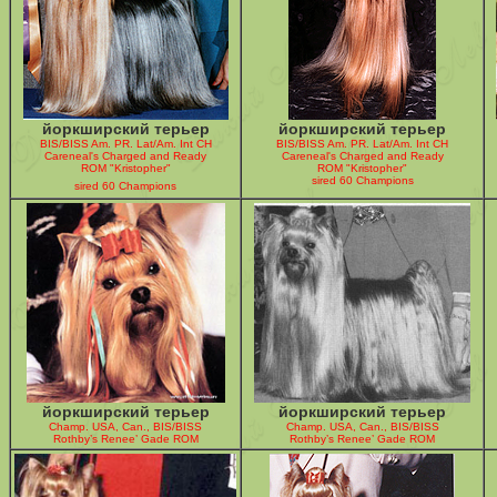
йоркширский терьер
йоркширский терьер
BIS/BISS Am. PR. Lat/Am. Int CH
BIS/BISS Am. PR. Lat/Am. Int CH
Careneal's Charged and Ready
Careneal's Charged and Ready
ROM "Kristopher"
ROM "Kristopher"
sired 60 Champions
sired 60 Champions
йоркширский терьер
йоркширский терьер
Champ. USA, Can., BIS/BISS
Champ. USA, Can., BIS/BISS
Rothby’s Renee’ Gade ROM
Rothby’s Renee’ Gade ROM