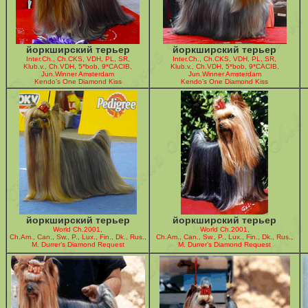
йоркширский терьер
йоркширский терьер
Inter.Ch., Ch.CKS, VDH, PL, SR,
Inter.Ch., Ch.CKS, VDH, PL, SR,
Klub.v., Ch.VDH, 5*bob, 9*CACIB,
Klub.v., Ch.VDH, 5*bob, 9*CACIB,
Jun.Winner Amsterdam
Jun.Winner Amsterdam
Kendo’s One Diamond Kiss
Kendo’s One Diamond Kiss
йоркширский терьер
йоркширский терьер
World Ch.2001,
World Ch.2001,
Ch.Am., Can., Sw., P., Lux., Fin., Dk., Rus.,
Ch.Am., Can., Sw., P., Lux., Fin., Dk., Rus.,
M. Durrer’s Diamond Request
M. Durrer’s Diamond Request