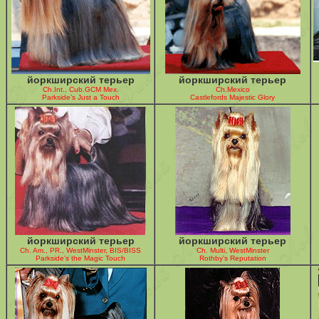
йоркширский терьер
йоркширский терьер
Ch.Int., Cub.GCM Mex.
Ch.Mexico
Parkside’s Just a Touch
Castlefords Majestic Glory
йоркширский терьер
йоркширский терьер
Ch. Am., PR., WestMinster, BIS/BISS
Ch. Multi, WestMinster
Parkside’s the Magic Touch
Rothby’s Reputation