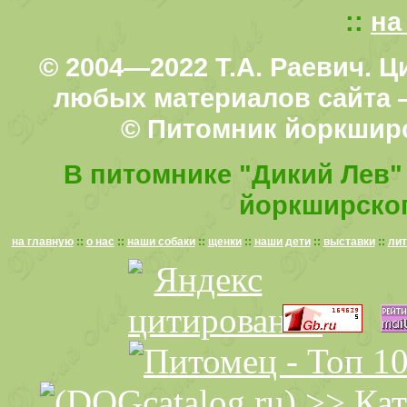
::
на
© 2004—2022 Т.А. Раевич. 
любых материалов сайта —
© Питомник йоркширс
В питомнике "Дикий Лев" 
йоркширског
на главную
::
о нас
::
наши собаки
::
щенки
::
наши дети
::
выставки
::
лит