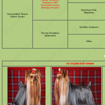
Чемпион НКП
Chocolate Amour
Birthday Present
Devichye Pole
Malyshka
Чилитефей Лиона
Лайон Хиэрт
Ozmilion Emperor
Тессер Бонфанг
Цевелина
Айка
по отцовской линии