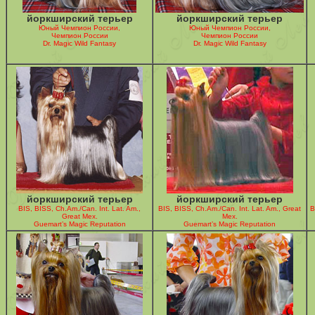
йоркширский терьер
йоркширский терьер
Юный Чемпион России,
Юный Чемпион России,
Чемпион России
Чемпион России
Dr. Magic Wild Fantasy
Dr. Magic Wild Fantasy
йоркширский терьер
йоркширский терьер
BIS, BISS, Ch.Am./Can. Int. Lat. Am.,
BIS, BISS, Ch.Am./Can. Int. Lat. Am., Great
B
Great Mex.
Mex.
Guemart’s Magic Reputation
Guemart’s Magic Reputation