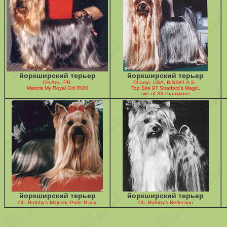
йоркширский терьер
йоркширский терьер
CH.Am., PR.
Champ. USA, BISS#1 A.S.,
Marcris My Royal Girl ROM
Top Sire 97 Stratford’s Magic,
sire of 33 champions
йоркширский терьер
йоркширский терьер
Ch. Rothby’s Majestic Pride N’Joy
Ch. Rothby’s Reflection