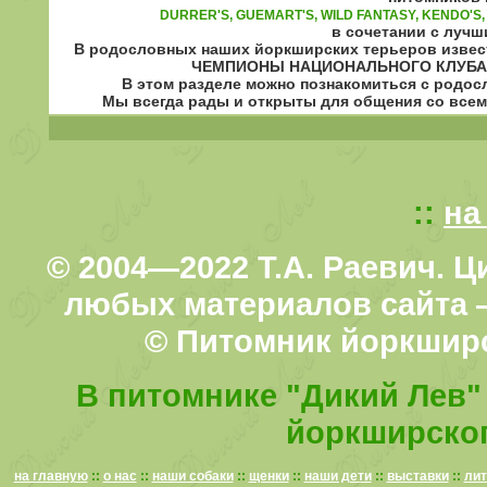
DURRER'S, GUEMART'S, WILD FANTASY, KENDO'S,
в сочетании с луч
В родословных наших йоркширских терьеров из
ЧЕМПИОНЫ НАЦИОНАЛЬНОГО КЛУБА 
В этом разделе можно познакомиться с родо
Мы всегда рады и открыты для общения со всем
::
на
© 2004—2022 Т.А. Раевич. 
любых материалов сайта —
© Питомник йоркширс
В питомнике "Дикий Лев" 
йоркширског
на главную
::
о нас
::
наши собаки
::
щенки
::
наши дети
::
выставки
::
лит