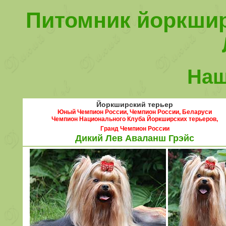
Питомник йоркшир
Наш
Йоркширский терьер
Юный Чемпион России, Чемпион России, Беларуси
Чемпион Национального Клуба Йоркширских терьеров,
Гранд Чемпион России
Дикий Лев Аваланш Грэйс