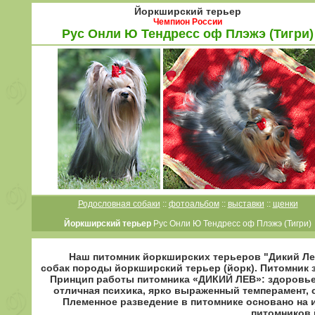
Йоркширский терьер
Чемпион России
Рус Онли Ю Тендресс оф Плэжэ (Тигри)
Родословная собаки
::
фотоальбом
::
выставки
::
щенки
Йоркширский терьер
Рус Онли Ю Тендресс оф Плэжэ (Тигри)
Наш питомник йоркширских терьеров "Дикий Ле
собак породы йоркширский терьер (йорк). Питомник 
Принцип работы питомника «ДИКИЙ ЛЕВ»: здоровье 
отличная психика, ярко выраженный темперамент, 
Племенное разведение в питомнике основано на
питомников