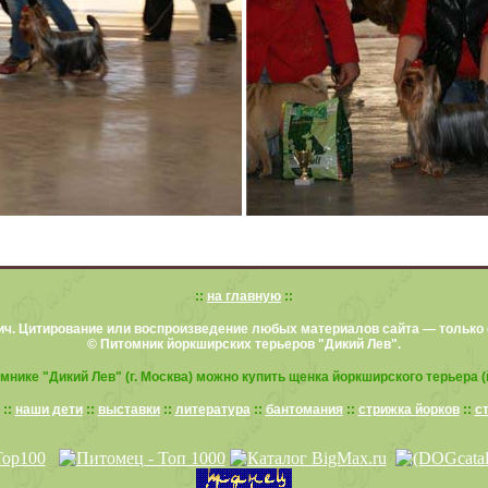
::
на главную
::
ич. Цитирование или воспроизведение любых материалов сайта — только 
© Питомник йоркширских терьеров "Дикий Лев".
мнике "Дикий Лев" (г. Москва) можно купить щенка йоркширского терьера (
::
наши дети
::
выставки
::
литература
::
бантомания
::
стрижка йорков
::
с