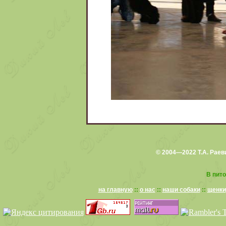
© 2004—2022 Т.А. Раев
В пито
на главную
::
о нас
::
наши собаки
::
щенки