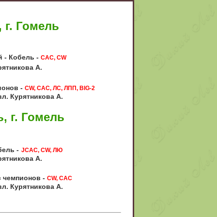
 г. Гомель
 - Кобель -
CAC, CW
рятникова А.
ионов -
CW, САС, ЛС, ЛПП, BIG-2
л. Курятникова А.
, г. Гомель
бель -
JСАС, CW, ЛЮ
рятникова А.
с чемпионов -
CW, САС
л. Курятникова А.