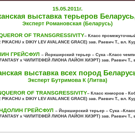
15.05.2011г.
анская выставка терьеров Беларусь,
Эксперт Романовская (Беларусь)
NQUEROR OF TRANSGRESSIVITY
– Класс промежуточный
 PIKACHU x DIKIY LEV AVALANCE GRACE) зав. Раевич Т., вл. Ку
ЛИН ГРЕЙСФУЛ
– Йоркширский терьер – Сука –Класс чемп
 FANTASY х ЧИЛИТЕФЕЙ ЛИОНА ЛАЙОН ХИЭРТ) зав. Раевич Т., в
нская выставка всех пород Беларусь
Эксперт Бутримова К (Литва)
ONQUEROR OF TRANSGRESSIVITY
– Класс юниоров - Ко
 PIKACHU x DIKIY LEV AVALANCE GRACE) зав. Раевич Т., вл. Ку
ЕНДОЛИН ГРЕЙСФУЛ
– Йоркширский терьер – Сука –Клас
 FANTASY х ЧИЛИТЕФЕЙ ЛИОНА ЛАЙОН ХИЭРТ) зав. Раевич Т., в