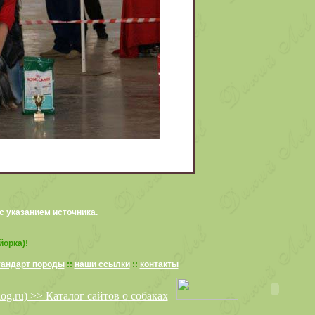
с указанием источника.
йорка)!
тандарт породы
::
наши ссылки
::
контакты