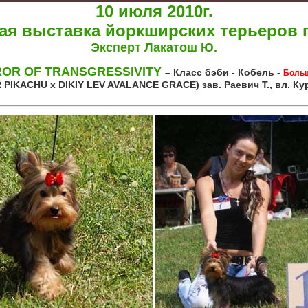
10 июля 2010г.
я выставка йоркширских терьеров г.
Эксперт Лакатош Ю.
R OF TRANSGRESSIVITY
– Класс бэби - Кобель -
Больш
 PIKACHU x DIKIY LEV AVALANCE GRACE) зав. Раевич Т., вл. Ку