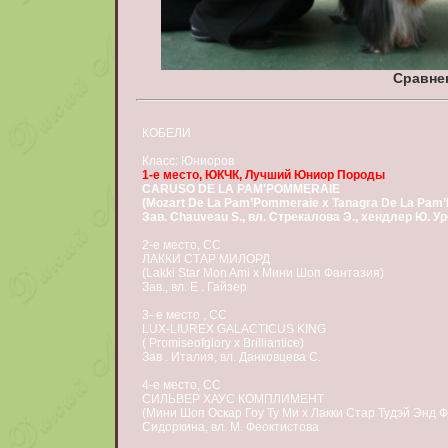
Сравне
КОБЕЛИ
Класс: Юниоров
1-е место, ЮКЧК, Лучший Юниор Породы
CARUSO DE LA PAM'POMMERAIE
(Mozart De La Pam’Pommeraie x Tanagra De La Pam
Зав. Chauveau S., вл. Стрекалова Э., хендлер Ю. У
2-е место, СС
ЛАККИ СТАР МИЛОРД
(Lakki Star Mon Ami x Мини Шоп Фантазия)
Зав., вл. Е . Гайзер
3- е место , СС
LUX-LIUREX GALACTICUS KING
( Promiseofglory x Brilliantice)
Зав . Италия, вл. Данковцева С.
4-е место, СС
СИЛЬВЕР ХАУС КОМПЛИМЕНТ
(Мини Шоп Оскар Гоу Ту Ми х Лакки Стар Тудэй Энд Фо
Сидоркина, вл. М. Феоктистова