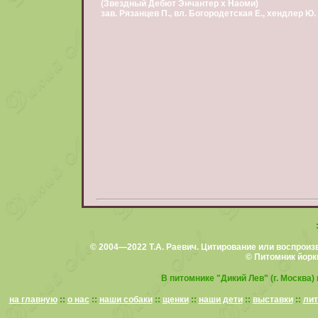
(Звездный Дебют Энчантер х Наоми)
зав. Рязанцев П., вл. Богородетская Е., хендлер Ю
© 2004—2022 Т.А. Раевич. Цитирование или воспроиз
© Питомник йорк
В питомнике "Дикий Лев" (г. Москва)
на главную
::
о нас
::
наши собаки
::
щенки
::
наши дети
::
выставки
::
лит