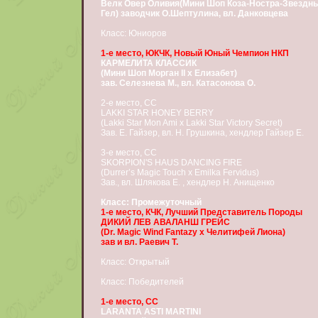
Велк Овер Оливия(Мини Шоп Коза-Ностра-Звездн
Гел) заводчик О.Шептулина, вл. Данковцева
Класс: Юниоров
1-е место, ЮКЧК, Новый Юный Чемпион НКП
КАРМЕЛИТА КЛАССИК
(Мини Шоп Морган II x Елизабет)
зав. Селезнева М., вл. Катасонова О.
2-е место, СС
LAKKI STAR HONEY BERRY
(Lakki Star Mon Ami x Lakki Star Victory Secret)
Зав. Е. Гайзер, вл. Н. Грушкина, хендлер Гайзер Е.
3-е место, СС
SKORPION'S HAUS DANCING FIRE
(Durrer’s Magic Touch x Emilka Fervidus)
Зав., вл. Шлякова Е. , хендлер Н. Анищенко
Класс: Промежуточный
1-е место, КЧК, Лучший Представитель Породы
ДИКИЙ ЛЕВ АВАЛАНШ ГРЕЙС
(Dr. Magic Wind Fantazy x Челитифей Лиона)
зав и вл. Раевич Т.
Класс: Открытый
Класс: Победителей
1-е место, СС
LARANTA ASTI MARTINI