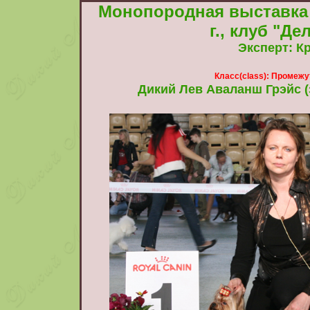
Монопородная выставка 
г., клуб "Де
Эксперт:
Кр
Класс(class): Промежут
Дикий Лев Аваланш Грэйс (за