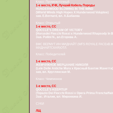
Класс: Промежуточный
1-е место, КЧК, Лучший Кобель Породы
HUNDERWOOD BLOWING IN THE WIND
(Whirld Winds High Hopes X Hunderwood Voluptee)
зав. E.Bernard, вл. А.Бабаева
Класс: Открытый
1-е место, CC
QOCCLE'S DREAM OF VICTORY
(Horusdei Fiocchi Rossi x Hunderwood Rhapsody In B
Зав. Pollini N., вл.Егорова А.
ВФС ВЕРМУТ ИН МИДНАЙТ (WFS ROYALE FACEхВ.Ф
МИДНАЙТСКАЯ)ОТЛ.
Класс: Победителей
1-е место, CC
ЖЕМЧУЖНОЕ МЕРЦАНИЕ НИКОЛЯ
(Lele Delle Antiche Mura x Красный Бантик Жанетта
зав, вл. Круглянская М.
Класс: Чемпионов
1-е место, СС
QOCCLE'S KEEPITUP
(Topazio Dei Fiocchi Rossi х Opera Prima Frenchaffair
Зав:. Италия, вл: Миронкина И.
СУКИ
ЛЩ