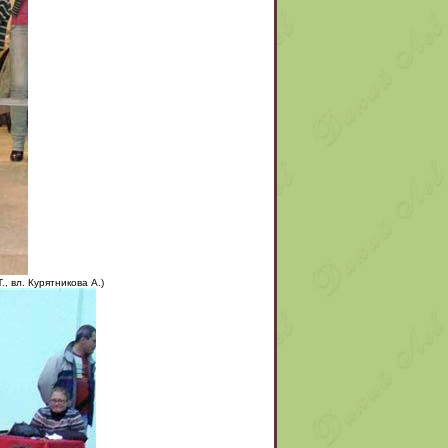
 вл. Курятникова А.)