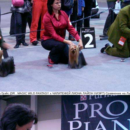
ш Грэйс (DR . MAGIC WILD FANTASY х ЧИЛИТЕФЕЙ ЛИОНА ЛАЙОН ХИЭРТ) Сравнение на Луч