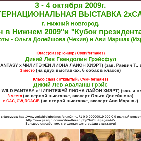
3 - 4 октября 2009г.
ТЕРНАЦИОНАЛЬНАЯ ВЫСТАВКА 2хCA
г. Нижний Новгород.
н в Нижнем 2009"и "Кубок президент
рты - Ольга Долейшова (Чехия)
и Ави Маршак (Из
Класс(class): юниор / Суки(fermales)
Дикий Лев Гвендолин Грэйсфул
D FANTASY х ЧИЛИТЕФЕЙ ЛИОНА ЛАЙОН ХИЭРТ)
(зав. Раевич Т.,
(на двух выставках, 6 собак в классе)
3 место
Класс(class): открытый / Суки(fermales)
Дикий Лев Аваланш Грэйс
C WILD FANTASY х ЧИЛИТЕФЕЙ ЛИОНА ЛАЙОН ХИЭРТ) (зав. и вл.
(на первой выставке, эксперт Ольга Долейшова)
3 место
(на второй выставке, эксперт Ави Маршак)
и САС, CW, RCACIB
 форумов: http://www.yorkshireinbelarus.forum24.ru/?1-0-0-00000019-000-0-0 (полный репор
http://www.pesiq.ru/forum/showthread.php?t=208&page=445
Большое спасибо тем, кто сделал фотографии с выставки!