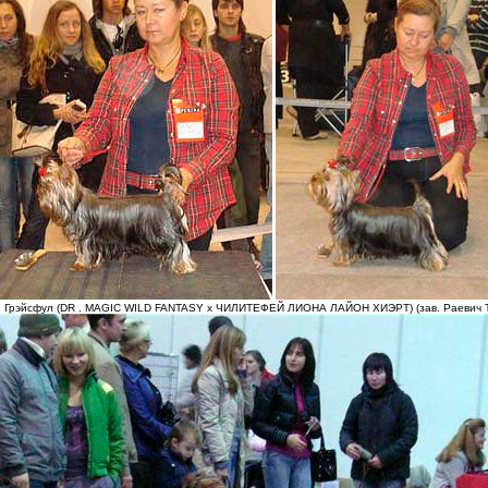
 Грэйсфул (DR . MAGIC WILD FANTASY х ЧИЛИТЕФЕЙ ЛИОНА ЛАЙОН ХИЭРТ) (зав. Раевич Т.,