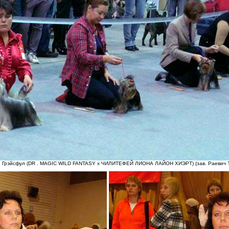
 Грэйсфул (DR . MAGIC WILD FANTASY х ЧИЛИТЕФЕЙ ЛИОНА ЛАЙОН ХИЭРТ) (зав. Раевич Т.,