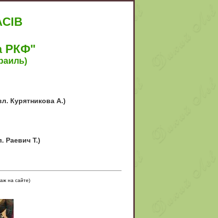
CIB
а РКФ"
раиль)
 вл. Курятникова А.)
 Раевич Т.)
таж на сайте)