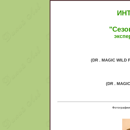
ИН
"Сезо
экспе
(DR . MAGIC WIL
(DR . MAGI
Фотографии с