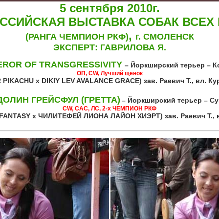
5 сентября 2010г.
ССИЙСКАЯ ВЫСТАВКА СОБАК ВСЕХ
,
(РАНГА ЧЕМПИОН РКФ)
г. СМОЛЕНСК
ЭКСПЕРТ: ГАВРИЛОВА Я.
ROR OF TRANSGRESSIVITY
– Йоркширский терьер – К
ОП, CW, Лучший щенок
R PIKACHU x DIKIY LEV AVALANCE GRACE)
зав. Раевич Т., вл. К
ДОЛИН ГРЕЙСФУЛ (ГРЕТТА)
– Йоркширский терьер –
Су
CW, САС, ЛС, 2-х ЧЕМПИОН РКФ
 FANTASY х ЧИЛИТЕФЕЙ ЛИОНА ЛАЙОН ХИЭРТ) зав. Раевич Т., в